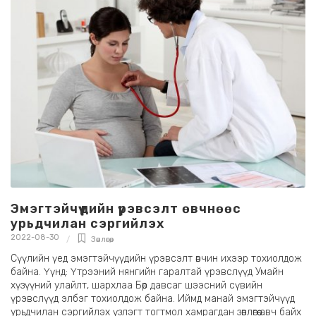
Эмэгтэйчүүдийн үрэвсэлт өвчнөөс
урьдчилан сэргийлэх
2022-08-30
Зөвлөгөө
,
Сүүлийн үед эмэгтэйчүүдийн үрэвсэлт өвчин ихээр тохиолдож
байна. Үүнд: Үтрээний нянгийн гаралтай үрэвслүүд Умайн
хүзүүний улайлт, шархлаа Бөөр давсаг шээсний сүвийн
үрэвслүүд элбэг тохиолдож байна. Иймд манай эмэгтэйчүүд
урьдчилан сэргийлэх үзлэгт тогтмол хамрагдан зөвлөгөө авч байх