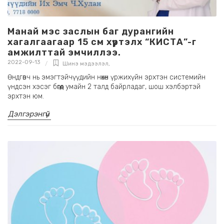
Манай мэс заслын баг дурангийн
хагалгаагаар 15 см хүртэлх “КИСТА”-г
амжилттай эмчиллээ.
2022-09-13
Шинэ мэдээлэл
,
Өндгөвч нь эмэгтэйчүүдийн нөхөн үржихүйн эрхтэн системийн
үндсэн хэсэг бөгөөд умайн 2 талд байрладаг, шош хэлбэртэй
эрхтэн юм.
Дэлгэрэнгүй