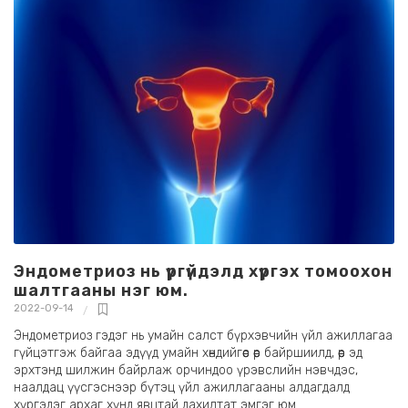
Эндометриоз нь үргүйдэлд хүргэх томоохон
шалтгааны нэг юм.
2022-09-14
Эндометриоз гэдэг нь умайн салст бүрхэвчийн үйл ажиллагаа
гүйцэтгэж байгаа эдүүд умайн хөндийгөөс өөр байршиилд, өөр эд
эрхтэнд шилжин байрлаж орчиндоо үрэвслийн нэвчдэс,
наалдац үүсгэснээр бүтэц үйл ажиллагааны алдагдалд
хүргэдэг архаг хүнд явцтай дахилтат эмгэг юм.