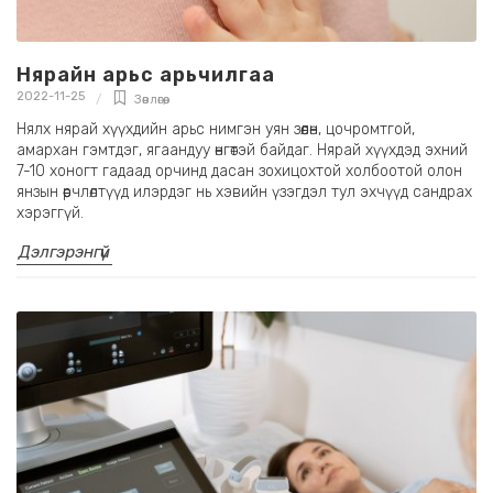
Нярайн арьс арьчилгаа
2022-11-25
Зөвлөгөө
,
Нялх нярай хүүхдийн арьс нимгэн уян зөөлөн, цочромтгой,
амархан гэмтдэг, ягаандуу өнгөтэй байдаг. Нярай хүүхдэд эхний
7-10 хоногт гадаад орчинд дасан зохицохтой холбоотой олон
янзын өөрчлөлтүүд илэрдэг нь хэвийн үзэгдэл тул эхчүүд сандрах
хэрэггүй.
Дэлгэрэнгүй