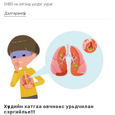
SHBG нь элгэнд үүсдэг уураг
Дэлгэрэнгүй
Хүүхдийн хатгаа өвчнөөс урьдчилан
сэргийлье!!!