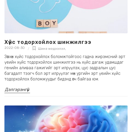
Хүйс тодорхойлох шинжилгээ
2022-08-30
Шинэ мэдээлэл
,
Зөвхөн хүйс тодорхойлох боломжтойгоос гадна жирэмсний эрт
үеийн хүйс тодорхойлох шинжилгээ нь хүйс дагаж удамшдаг
генийн аливаа гажигийг эрт илрүүлэх, цус задралын цус
багадалт тээгч бол эрт илрүүлэг мөн ургийн эрт үеийн хүйс
тодорхойлох боломжуудыг бидэнд өгч байгаа юм.
Дэлгэрэнгүй