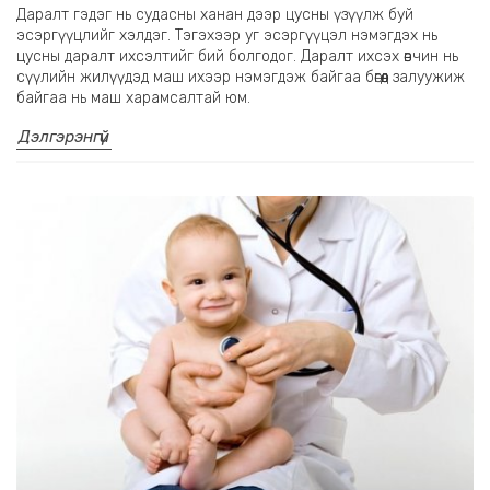
Даралт гэдэг нь судасны ханан дээр цусны үзүүлж буй
эсэргүүцлийг хэлдэг. Тэгэхээр уг эсэргүүцэл нэмэгдэх нь
цусны даралт ихсэлтийг бий болгодог. Даралт ихсэх өвчин нь
сүүлийн жилүүдэд маш ихээр нэмэгдэж байгаа бөгөөд залуужиж
байгаа нь маш харамсалтай юм.
Дэлгэрэнгүй