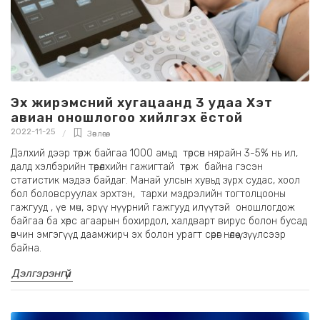
Эх жирэмсний хугацаанд 3 удаа Хэт
авиан оношлогоо хийлгэх ёстой
2022-11-25
Зөвлөгөө
,
Дэлхий дээр төрж байгаа 1000 амьд төрсөн нярайн 3-5% нь ил,
далд хэлбэрийн төрөлхийн гажигтай төрж байна гэсэн
статистик мэдээ байдаг. Манай улсын хувьд зүрх судас, хоол
бол боловсруулах эрхтэн, тархи мэдрэлийн тогтолцооны
гажгууд , үе мөч, эрүү нүүрний гажгууд илүүтэй оношлогдож
байгаа ба хөрс агаарын бохирдол, халдварт вирус болон бусад
өвчин эмгэгүүд даамжирч эх болон урагт сөрөг нөлөө үзүүлсээр
байна.
Дэлгэрэнгүй