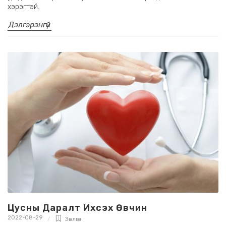
хэрэгтэй.
Дэлгэрэнгүй
Цусны Даралт Ихсэх Өвчин
2022-08-29
Зөвлөгөө
,