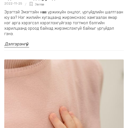
2022-11-25
Зөвлөгөө
,
Эрэгтэй Эмэгтэйн нөхөн үржихүйн онцлог, үргүйдлийн шалтгаан
юу вэ? Нэг жилийн хугацаанд жирэмснээс хамгаалах ямар
нэг арга хэрэгсэл хэрэглэхгүйгээр тогтмол бэлгийн
харилцаанд ороод байхад жирэмслэхгүй байхыг үргүйдэл
гэнэ.
Дэлгэрэнгүй