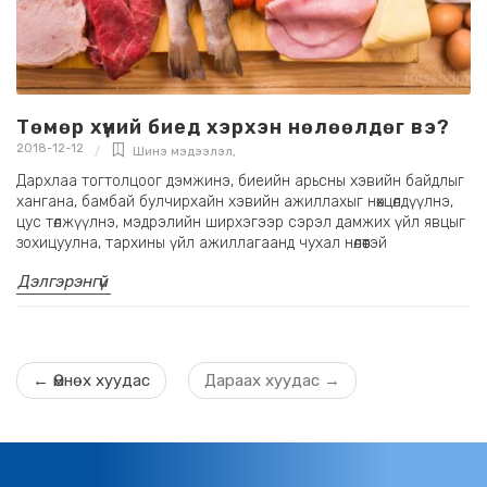
Төмөр хүний биед хэрхэн нөлөөлдөг вэ?
2018-12-12
Шинэ мэдээлэл
,
Дархлаа тогтолцоог дэмжинэ, биеийн арьсны хэвийн байдлыг
хангана, бамбай булчирхайн хэвийн ажиллахыг нөхцөлдүүлнэ,
цус төлжүүлнэ, мэдрэлийн ширхэгээр сэрэл дамжих үйл явцыг
зохицуулна, тархины үйл ажиллагаанд чухал нөлөөтэй
Дэлгэрэнгүй
←
Өмнөх хуудас
Дараах хуудас
→