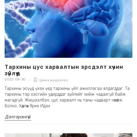
Тархины цус харвалтын эрсдэлт хүчин
зүйлүүд
2022-08-30
Шинэ мэдээлэл
,
Тархины эсүүд үхэх үед тархины үйл ажиллагаа алдагддаг. Та
тархины тэр хэсгийн удирддаг зүйлийг хийж чадахгүй байж
магадгүй. Жишээлбэл, цус харвалт нь таны чадварт нөлөөлж
болно: Хөдлөх Ярих Идэх
Дэлгэрэнгүй