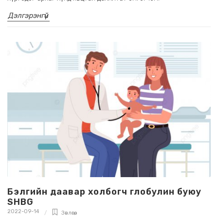
Дэлгэрэнгүй
Бэлгийн даавар холбогч глобулин буюу
SHBG
2022-09-14
Зөвлөгөө
,