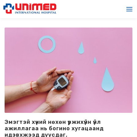
Эмэгтэй хүний нөхөн үржихүйн үйл
ажиллагаа нь богино хугацаанд
идэвхжээд дуусдаг.