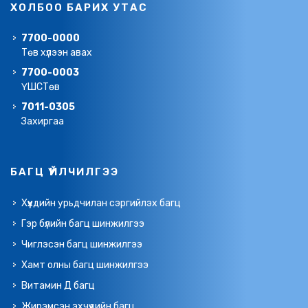
ХОЛБОО БАРИХ УТАС
7700-0000
Төв хүлээн авах
7700-0003
ҮШСТөв
7011-0305
Захиргаа
БАГЦ ҮЙЛЧИЛГЭЭ
Хүүхдийн урьдчилан сэргийлэх багц
Гэр бүлийн багц шинжилгээ
Чиглэсэн багц шинжилгээ
Хамт олны багц шинжилгээ
Витамин Д багц
Жирэмсэн эхчүүдийн багц