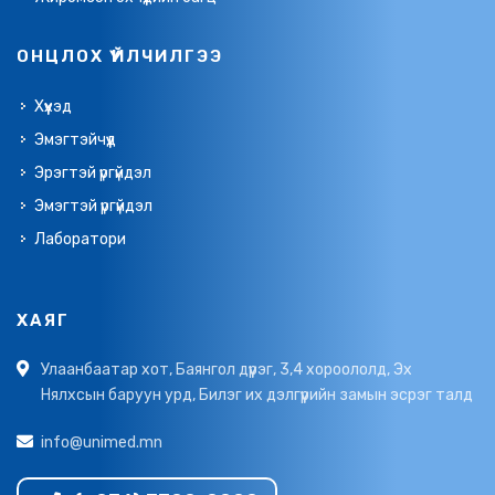
ОНЦЛОХ ҮЙЛЧИЛГЭЭ
Хүүхэд
Эмэгтэйчүүд
Эрэгтэй үргүйдэл
Эмэгтэй үргүйдэл
Лаборатори
ХАЯГ
Улаанбаатар хот, Баянгол дүүрэг, 3,4 хороололд, Эх
Нялхсын баруун урд, Билэг их дэлгүүрийн замын эсрэг талд
info@unimed.mn