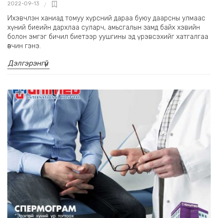
2022-09-13
Ихэвчлэн ханиад томуу хүрсний дараа буюу даарсны улмаас
хүний биеийн дархлаа суларч, амьсгалын замд байх хэвийн
болон эмгэг бичил биетээр уушгины эд үрэвсэхийг хатгалгаа
өвчин гэнэ.
Дэлгэрэнгүй