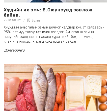
Хүүхдийн их эмч: Б.Оюунсувд зөвлөж
байна.
2022-08-29
Зөвлөгөө
,
Хүүхдийн амьсгалын замын цочмог халдвар юм. Уг халдварын
95%-г томуу томуу төст өвчин эзэлдэг. Амьсгалын замын
вирусийн халдвар нь насанд хүрэгчдийг бодвол хүүхэд
ялангуяа нялхас, нярайд хүнд явцтай байдаг.
Дэлгэрэнгүй