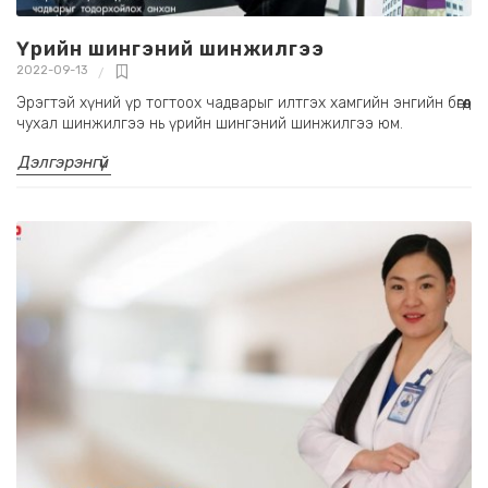
Үрийн шингэний шинжилгээ
2022-09-13
Эрэгтэй хүний үр тогтоох чадварыг илтгэх хамгийн энгийн бөгөөд
чухал шинжилгээ нь үрийн шингэний шинжилгээ юм.
Дэлгэрэнгүй