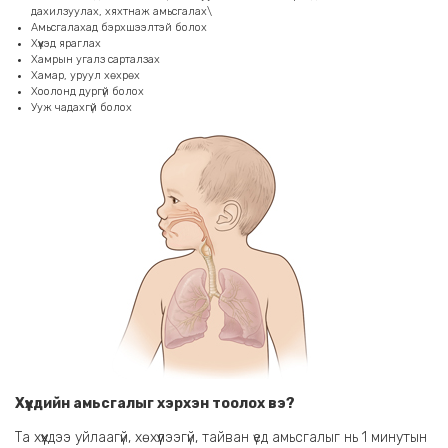
дахилзуулах, хяхтнаж амьсгалах\
Амьсгалахад бэрхшээлтэй болох
Хүүхэд яраглах
Хамрын угалз сарталзах
Хамар, уруул хөхрөх
Хоолонд дургүй болох
Ууж чадахгүй болох
Хүүхдийн амьсгалыг хэрхэн тоолох вэ?
Та хүүхдээ уйлаагүй, хөхүүлээгүй, тайван үед амьсгалыг нь 1 минутын