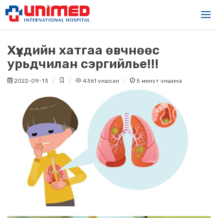
Хүүхдийн хатгаа өвчнөөс
урьдчилан сэргийлье!!!
2022-09-13
4361
уншсан
5
минут уншина