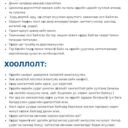
Дахин халдвар авахаас сэргийлэх
Цээжинд доргилттой массаж хийх нь таны хүүхдийн цэрийг суллаж өгөхөд
нь тусална.
Хурц үнэртэй, арц, хүж,спирт агуулсан ариутгагч, савангаас хол байлгах.
Харшил төрүүлэх хоол хүнс дээр анхаарах\өндөг, амтлагч,чихэр, шоклад,
өнгөтэй жүүс, ундаа\
Гарын ариун цэвэр сайн сахих.
Тамхинаас хол байлгах ба гэр, машин эсвэл хүүхдээ байгаа газарт тамхи
татахаас татгалзах.
Хүүхдээ цаг тухайд нь дархлаажуулах
Гэр бүлийн гишүүд тамхи татахгүй байх нь хүүхдийг уушгины хатгалгаанаас
сэргийлэхэд чухал ач холбогдолтой.
ХООЛЛОЛТ:
Хүүхдийн хамрыг цэвэрлэж чөлөөтэй амьсгалуулах.
Зөв зохистой хооллох\ялангуяа хөхөө сайн хөхүүлэх\
Хүүхэд хангалттай сайн идэж, уух хэрэгтэй.
Хүүхдийн өөрийн уудаг шингэн зүйлсийг хангалттай сайн уулгана (аньсны
шүүс, нохойн хошууны ханд, цай, буцалсан ус, хярам, шингэн байхуу )
Нэг дор их хэмжээгээр идүүлж уулгах нь хүүхдийг ядрааж болзошгүй тул бага
багаар олон удаагийн давталттай өгөх.
Хоол идэж уухдаа ханиалгаж байгаад бөөлжиж хоолоо гаргавал хэдэн
минут хүлээж байгаад дахин өгөх.
Хүүхдээ хатгалгаа өвчнөөс хэрхэн сэргийлэх вэ?
Хүүхдээ төрөнгүүт нэг цагийн дотор ангир уургийг амлуулах нь чухал. Ангир
уураг нь ханиад томуу, хатгалгаа өвчнөөс хамгаалдаг бодис агуулдаг,