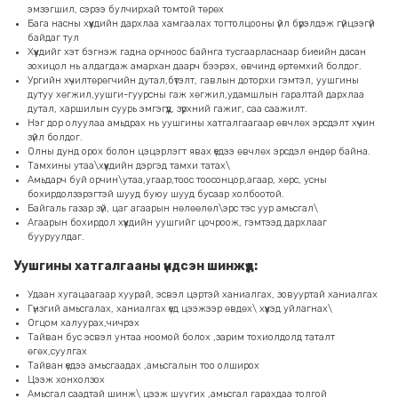
эмзэгшил, сэрээ булчирхай томтой төрөх
Бага насны хүүхдийн дархлаа хамгаалах тогтолцооны үйл бүрэлдэж гүйцээгүй
байдаг тул
Хүүхдийг хэт бэгнэж гадна орчноос байнга тусгаарласнаар биеийн дасан
зохицол нь алдагдаж амархан даарч бээрэх, өвчинд өртөмхий болдог.
Ургийн хүчилтөрөгчийн дутал,бүтэлт, гавлын доторхи гэмтэл, уушгины
дутуу хөгжил,уушги-гуурсны гаж хөгжил,удамшлын гаралтай дархлаа
дутал, харшилын суурь эмгэгүүд, зүрхний гажиг, саа саажилт.
Нэг дор олуулаа амьдрах нь уушгины хатгалгаагаар өвчлөх эрсдэлт хүчин
зүйл болдог.
Олны дунд орох болон цэцэрлэгт явах үедээ өвчлөх эрсдэл өндөр байна.
Тамхины утаа\хүүхдийн дэргэд тамхи татах\
Амьдарч буй орчин\утаа,угаар,тоос тоосонцор,агаар, хөрс, усны
бохирдолзэрэгтэй шууд буюу шууд бусаар холбоотой.
Байгаль газар зүй, цаг агаарын нөлөөлөл\эрс тэс уур амьсгал\
Агаарын бохирдол хүүхдийн уушгийг цочроож, гэмтээд дархлааг
бууруулдаг.
Уушгины хатгалгааны үндсэн шинжүүд:
Удаан хугацаагаар хуурай, эсвэл цэртэй ханиалгах, зовууртай ханиалгах
Гүнзгий амьсгалах, ханиалгах үед цээжээр өвдөх\ хүүхэд уйлагнах\
Огцом халуурах,чичрэх
Тайван бус эсвэл унтаа ноомой болох ,зарим тохиолдолд таталт
өгөх,суулгах
Тайван үедээ амьсгаадах ,амьсгалын тоо олширох
Цээж хонхолзох
Амьсгал саадтай шинж\ цээж шуугих ,амьсгал гарахдаа толгой