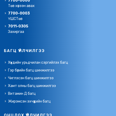
7700-0000
Төв хүлээн авах
7700-0003
ҮШСТөв
7011-0305
Захиргаа
БАГЦ ҮЙЛЧИЛГЭЭ
Хүүхдийн урьдчилан сэргийлэх багц
Гэр бүлийн багц шинжилгээ
Чиглэсэн багц шинжилгээ
Хамт олны багц шинжилгээ
Витамин Д багц
Жирэмсэн эхчүүдийн багц
ОНЦЛОХ ҮЙЛЧИЛГЭЭ