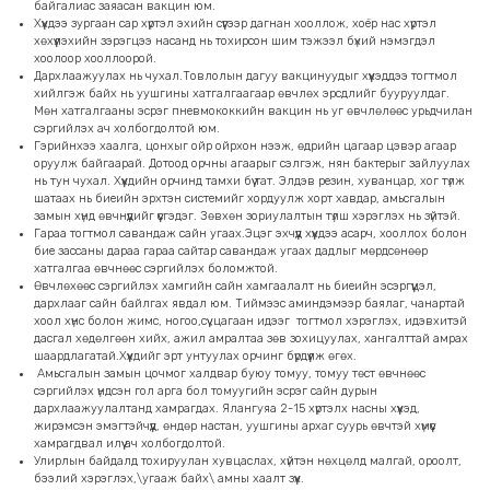
байгалиас заяасан вакцин юм.
Хүүхдээ зургаан сар хүртэл эхийн сүүгээр дагнан хооллож, хоёр нас хүртэл
хөхүүлэхийн зэрэгцээ насанд нь тохирсон шим тэжээл бүхий нэмэгдэл
хоолоор хооллоорой.
Дархлаажуулах нь чухал.Товлолын дагуу вакцинуудыг хүүхэддээ тогтмол
хийлгэж байх нь уушгины хатгалгаагаар өвчлөх эрсдлийг бууруулдаг.
Мөн хатгалгааны эсрэг пневмококкийн вакцин нь уг өвчлөлөөс урьдчилан
сэргийлэх ач холбогдолтой юм.
Гэрийнхээ хаалга, цонхыг ойр ойрхон нээж, өдрийн цагаар цэвэр агаар
оруулж байгаарай. Дотоод орчны агаарыг сэлгэж, нян бактерыг зайлуулах
нь тун чухал. Хүүхдийн орчинд тамхи бүү тат. Элдэв резин, хуванцар, хог түлж
шатаах нь биеийн эрхтэн системийг хордуулж хорт хавдар, амьсгалын
замын хүнд өвчнүүдийг үүсгэдэг. Зөвхөн зориулалтын түлш хэрэглэх нь зүйтэй.
Гараа тогтмол савандаж сайн угаах.Эцэг эхчүүд хүүхдээ асарч, хооллох болон
бие зассаны дараа гараа сайтар савандаж угаах дадлыг мөрдсөнөөр
хатгалгаа өвчнөөс сэргийлэх боломжтой.
Өвчлөхөөс сэргийлэх хамгийн сайн хамгаалалт нь биеийн эсэргүүцэл,
дархлааг сайн байлгах явдал юм. Тиймээс аминдэмээр баялаг, чанартай
хоол хүнс болон жимс, ногоо,сүү ,цагаан идээг тогтмол хэрэглэх, идэвхитэй
дасгал хөдөлгөөн хийх, ажил амралтаа зөв зохицуулах, хангалттай амрах
шаардлагатай.Хүүхдийг эрт унтуулах орчинг бүрдүүлж өгөх.
Амьсгалын замын цочмог халдвар буюу томуу, томуу төст өвчнөөс
сэргийлэх үндсэн гол арга бол томуугийн эсрэг сайн дурын
дархлаажуулалтанд хамрагдах. Ялангуяа 2-15 хүртэлх насны хүүхэд,
жирэмсэн эмэгтэйчүүд, өндөр настан, уушгины архаг суурь өвчтэй хүмүүс
хамрагдвал илүү ач холбогдолтой.
Улирлын байдалд тохируулан хувцаслах, хүйтэн нөхцөлд малгай, ороолт,
бээлий хэрэглэх,\угааж байх\ амны хаалт зүүх.