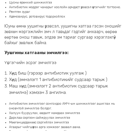
Цусны ерөнхий шинжилгээ
Антибиотик мэдрэг чанарыг хоолойн арчдаст үрэвсэл үүсгэгчийг тогтооно.
Рентген зураг
Аденовирус, ротовирус тодорхойлох
Юуны өмнө уушигны үрэвсэл, уушигны хатгаа гэсэн оношийг
зөвхөн мэргэжлийн эмч л тавьдаг гэдгийг анхаарч, өөрөө
өөртөө онош тавьж, элдэв эм тариаг сургаар хэрэглэхгүй
байхыг зөвлөж байна.
Уушгины хатгааны эмчилгээ:
Үүсгэгчийн эсрэг эмчилгээ
Хүнд биш (гэрээр антибиотик уулгаж )
Хүнд (эмнэлэгт 1 антибиотикийг судсаар тарьж )
Маш хүнд (эмнэлэгт 2 антибиотик судсаар тарьж
эмчилнэ) хэмээн 3 ангилна.
Антибиотик эмчилгээг сонгохдоо АМЧ-ын шинжилгээг ашиглах нь
оновчтой эмчилгээ болдог.
Халуун бууруулах, өвдөлт намдаах эмчилгээ
Дархлаа сэргээн сайжруулах эмчилгээ
Мөөгөнцөрдөхөөс сэргийлэх эмчилгээ
Агаарыг чийгшүүлэх арга хэмжээг заавал авна.