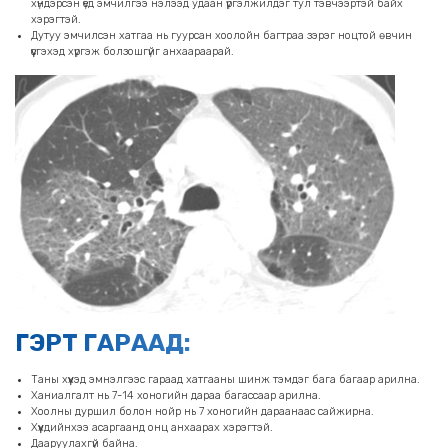
хүндэрсэн үед эмчилгээ нэлээд удаан үргэлжилдэг тул тэвчээртэй байх
хэрэгтэй.
Дутуу эмчилсэн хатгаа нь гуурсан хоолойн багтраа зэрэг ноцтой өвчин
үүсгэхэд хүргэж болзошгүйг анхаараарай.
ГЭРТ ГАРААД:
Таны хүүхэд эмнэлгээс гараад хатгааны шинж тэмдэг бага багаар арилна.
Ханиалгалт нь 7-14 хоногийн дараа багассаар арилна.
Хоолны дуршил болон нойр нь 7 хоногийн дараанаас сайжирна.
Хүүхдийнхээ асаргаанд онц анхаарах хэрэгтэй.
Дааруулахгүй байна.