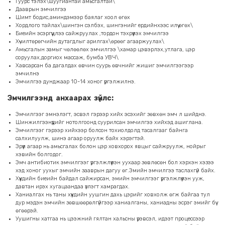
Гуурс тэлэх\шуугиантай амьсгалтай\
Дааврын эмчилгээ
Шимт бодис,аминдэмээр баялаг хоол өгөх
Хордлого тайлах\шингэн сэлбэх, шингэнийг ердийнхээс илүү өгөх\
Биеийн эсэргүүцлээ сайжруулах ,тордон тэхрүүлэх эмчилгээ
Хүчилтөрөгчийн дутагдлыг арилгах\өрөөг агааржуулах\
Амьсгалын замыг чөлөөлөх эмчилгээ \хамар цэвэрлэх,утлага, цэр
соруулах,доргиох массаж, бумба УВЧ\
Хавсарсан ба дагалдах өвчин суурь өвчнийг жишиг эмчилгээгээр
эмчилнэ
Эмчилгээ дунджаар 10-14 хоног үргэлжилнэ.
Эмчилгээнд анхаарах зүйлс:
Эмчилгээг эмнэлэгт, эсвэл гэрээр хийх эсэхийг зөвхөн эмч л шийднэ.
Шинжилгээнүүдийг нотолгоонд суурилсан эмчилгээ хийхэд ашиглана.
Эмчилгээг гэрээр хийхээр болсон тохиолдолд тасалгааг байнга
салхилуулж, шинэ агаар оруулж байх хэрэгтэй.
Эрүүл агаар нь амьсгалах болон цэр ховхорох явцыг сайжруулж, нойрыг
хэвийн болгодог.
Эмч антибиотик эмчилгээг үргэлжлүүлэн уухаар зөвлөсөн бол хэрхэн хэзээ
хэд хоног уухыг эмчийн зааврын дагуу өг.Эмийн эмчилгээ таслахгүй байх.
Хүүхдийн биеийн байдал сайжирсан, эмийн эмчилгээг үргэлжлүүлэн ууж,
давтан ирэх хугацаандаа үзлэгт хамрагдах.
Ханиалгах нь таны хүүхдийн уушгин дахь цэрийг ховхолж өгж байгаа тул
дур мэдэн эмчийн зөвшөөрөлгүйгээр ханиалганы, ханиадны эсрэг эмийг бүү
өгөөрэй.
Уушигны хатгаа нь цээжний гялтан хальсны үрэвсэл, идээт процессээр