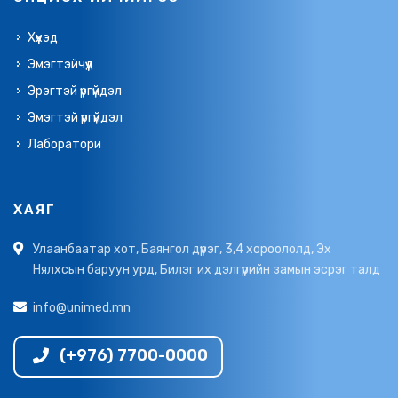
Хүүхэд
Эмэгтэйчүүд
Эрэгтэй үргүйдэл
Эмэгтэй үргүйдэл
Лаборатори
ХАЯГ
Улаанбаатар хот, Баянгол дүүрэг, 3,4 хороололд, Эх
Нялхсын баруун урд, Билэг их дэлгүүрийн замын эсрэг талд
info@unimed.mn
(+976) 7700-0000