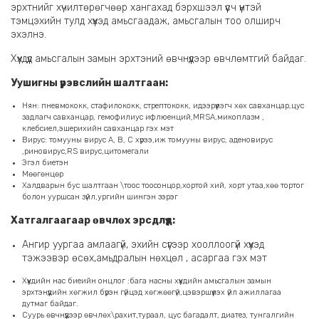
эрхтнийг хүчилтөрөгчөөр хангахад бэрхшээл үүсч үүнтэй
тэмцэхийн тулд хүүхэд амьсгаадаж, амьсгалын тоо олширч
эхэлнэ.
Хүүхдүүд амьсгалын замын эрхтэний өвчнүүдээр өвчлөмтгий байдаг.
Уушигны үрэвслийн шалтгаан:
Нян: пневмококк, стафилококк, стрептококк, идээрүүлэгч хөх савханцар,цус
задлагч савханцар, гемофилиус ифлюенций,MRSA,микоплазм ,
клебсиел,эшерихийн савханцар гэх мэт
Вирус: томууны вирус А, В, С хүрээ,иж томууны вирус, аденовирус
,риновирус,RS вирус,цитомегали
Эгэл биетэн
Мөөгөнцөр
Халдварын бус шалтгаан \тоос тоосонцор,хортой хий, хорт утаа,хөө тортог
болон ууршсан зүйл,ургийн шингэн зэрэг
Хатгалгаагаар өвчлөх эрсдлүүд:
Ангир уургаа амлаагүй, эхийн сүүгээр хооллоогүй хүүхэд
тэжээвэр өсөх,амьдралын нөхцөл , асаргаа гэх мэт
Хүүхдийн нас биеийн онцлог :бага насны хүүхдийн амьсгалын замын
эрхтэнүүдийн хөгжил бүрэн гүйцэд хөгжөөгүй,цэвэршүүлэх үйл ажиллагаа
дутмаг байдаг.
Суурь өвчнүүдээр өвчлөх\рахит,тураал, цус багадалт, диатез, тунгалгийн