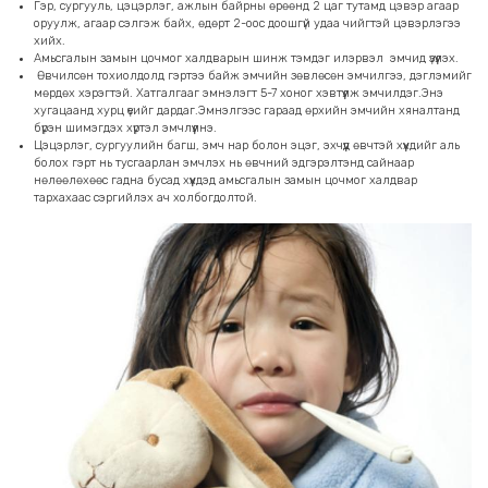
Гэр, сургууль, цэцэрлэг, ажлын байрны өрөөнд 2 цаг тутамд цэвэр агаар
оруулж, агаар сэлгэж байх, өдөрт 2-оос доошгүй удаа чийгтэй цэвэрлэгээ
хийх.
Амьсгалын замын цочмог халдварын шинж тэмдэг илэрвэл эмчид үзүүлэх.
Өвчилсөн тохиолдолд гэртээ байж эмчийн зөвлөсөн эмчилгээ, дэглэмийг
мөрдөх хэрэгтэй. Хатгалгааг эмнэлэгт 5-7 хоног хэвтүүлж эмчилдэг.Энэ
хугацаанд хурц үеийг дардаг.Эмнэлгээс гараад өрхийн эмчийн хяналтанд
бүрэн шимэгдэх хүртэл эмчлүүлнэ.
Цэцэрлэг, сургуулийн багш, эмч нар болон эцэг, эхчүүд өвчтэй хүүхдийг аль
болох гэрт нь тусгаарлан эмчлэх нь өвчний эдгэрэлтэнд сайнаар
нөлөөлөхөөс гадна бусад хүүхдэд амьсгалын замын цочмог халдвар
тархахаас сэргийлэх ач холбогдолтой.