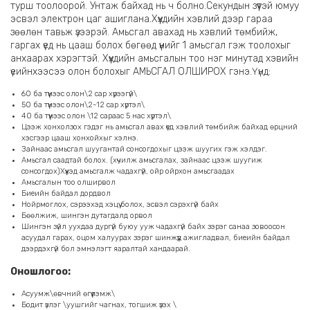
турш тоолоорой. Унтаж байхад нь ч болно.Секундын зүүтэй юмуу
эсвэл электрон цаг ашиглана.Хүүхдийн хэвлий дээр гараа
зөөлөн тавьж үзээрэй. Амьсгал авахад нь хэвлий төмбийж,
гаргах үед нь цааш болох бөгөөд үүнийг 1 амьсгал гэж тоолохыг
анхаарах хэрэгтэй. Хүүхдийн амьсгалын тоо нэг минутад хэвийн
үеийнхээсээ олон болохыг АМЬСГАЛ ОЛШИРОХ гэнэ.Үүнд:
60 ба түүнээс олон\2 сар хүрээгүй\
50 ба түүнээс олон\2-12 сар хүртэл\
40 ба түүнээс олон \12 сараас 5 нас хүртэл\
Цээж хонхолзох гэдэг нь амьсгал авах үед хэвлий төмбийж байхад өрцний
хэсгээр цааш хонхойхыг хэлнэ.
Зайнаас амьсгал шуугантай сонсогдохыг цээж шуугих гэж хэлдэг.
Амьсгал саадтай болох. (хүчилж амьсгалах, зайнаас цээж шуугиж
сонсогдох)Хүүхэд амьсгалж чадахгүй, ойр ойрхон амьсгаадах
Амьсгалын тоо олширвол
Биеийн байдал дордвол
Нойрмоглох, сэрээхэд хэцүү болох, эсвэл сэрэхгүй байх
Бөөлжиж, шингэн дутагдалд орвол
Шингэн зүйл уухдаа дургүй буюу ууж чадахгүй байх зэрэг санаа зовоосон
асуудал гарах, оцом халуурах зэрэг шинжүүд ажигладвал, биеийн байдал
дээрдэхгүй бол эмнэлэгт яаралтай хандаарай.
Оношлогоо:
Асуумж\өвчний өгүүлэмж\
Бодит үзлэг \уушгийг чагнах, тогшиж үзэх \