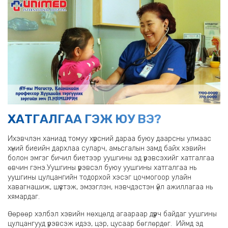
ХАТГАЛГАА ГЭЖ ЮУ ВЭ?
Ихэвчлэн ханиад томуу хүрсний дараа буюу даарсны улмаас
хүний биеийн дархлаа суларч, амьсгалын замд байх хэвийн
болон эмгэг бичил биетээр уушгины эд үрэвсэхийг хатгалгаа
өвчин гэнэ.Уушгины үрэвсэл буюу уушгины хатгалгаа нь
уушгины цулцангийн тодорхой хэсэг цочмогоор улайн
хавагнашиж, шүүстэж, эмзэглэн, нэвчдэстэн үйл ажиллагаа нь
хямардаг.
Өөрөөр хэлбэл хэвийн нөхцөлд агаараар дүүрч байдаг уушгины
цулцангууд үрэвсэж идээ, цэр, цусаар бөглөрдөг. Иймд эд