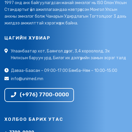
1997 онд анх байгуулагдсан манай эмнэлэг нь ISO Олон Улсын
Стандартыг үйл ажиллагаандаа нэвтрүүлсэн Монгол Улсын
анхны эмнэлэг болж Чанарын Удирдлагын Тогтолцоог 3 дахь
жилдээ амжилттай хэрэгжүүлж байна.
ЦАГИЙН ХУВИАР
Улаанбаатар хот, Баянгол дүүрэг, 3,4 хороололд, Эх
Нялхсын баруун урд, Билэг их дэлгүүрийн замын эсрэг талд
Даваа-Баасан – 09:00-17:00 Бямба-Ням – 10:00-15:00
info@unimed.mn
(+976) 7700-0000
ХОЛБОО БАРИХ УТАС