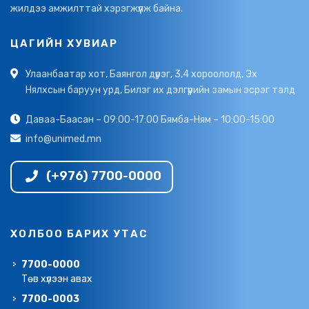
жилдээ амжилттай хэрэгжүүлж байна.
ЦАГИЙН ХУВИАР
Улаанбаатар хот, Баянгол дүүрэг, 3,4 хороололд, Эх
Нялхсын баруун урд, Билэг их дэлгүүрийн замын эсрэг талд
Даваа-Баасан – 09:00-17:00 Бямба-Ням – 10:00-15:00
info@unimed.mn
(+976) 7700-0000
ХОЛБОО БАРИХ УТАС
7700-0000
Төв хүлээн авах
7700-0003