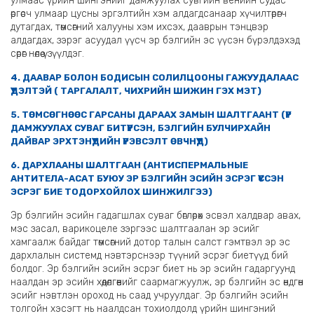
улмаас үрийн шингэнийг дамжуулах сувгийн венийн судас
өргөсч улмаар цусны эргэлтийн хэм алдагдсанаар хүчилтөрөгч
дутагдах, төмсөгний халууны хэм ихсэх, дааврын тэнцвэр
алдагдах, зэрэг асуудал үүсч эр бэлгийн эс үүсэн бүрэлдэхэд
сөрөг нөлөө үзүүлдэг.
4.
ДААВАР БОЛОН БОДИСЫН СОЛИЛЦООНЫ ГАЖУУДАЛААС
ҮҮДЭЛТЭЙ ( ТАРГАЛАЛТ, ЧИХРИЙН ШИЖИН ГЭХ МЭТ)
5. ТӨМСӨГНӨӨС ГАРСАНЫ ДАРААХ ЗАМЫН ШАЛТГААНТ (ҮР
ДАМЖУУЛАХ СУВАГ БИТҮҮРСЭН, БЭЛГИЙН БУЛЧИРХАЙН
ДАЙВАР ЭРХТЭНҮҮДИЙН ҮРЭВСЭЛТ ӨВЧНҮҮД)
6. ДАРХЛААНЫ ШАЛТГААН (АНТИСПЕРМАЛЬНЫЕ
АНТИТЕЛА-АСАТ БУЮУ ЭР БЭЛГИЙН ЭСИЙН ЭСРЭГ ҮҮССЭН
ЭСРЭГ БИЕ ТОДОРХОЙЛОХ ШИНЖИЛГЭЭ)
Эр бэлгийн эсийн гадагшлах суваг бөглөрөх эсвэл халдвар авах,
мэс засал, варикоцеле зэргээс шалтгаалан эр эсийг
хамгаалж байдаг төмсөгний дотор талын салст гэмтвэл эр эс
дархлалын системд нэвтэрснээр түүний эсрэг биетүүд бий
болдог. Эр бэлгийн эсийн эсрэг биет нь эр эсийн гадаргуунд
наалдан эр эсийн хөдөлгөөнийг саармагжуулж, эр бэлгийн эс өндгөн
эсийг нэвтлэн ороход нь саад учруулдаг. Эр бэлгийн эсийн
толгойн хэсэгт нь наалдсан тохиолдолд үрийн шингэний