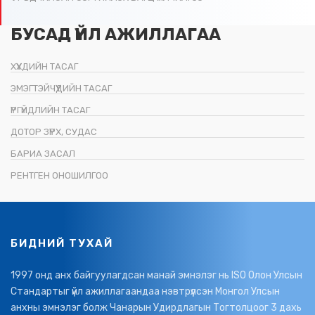
БУСАД ҮЙЛ АЖИЛЛАГАА
ХҮҮХДИЙН ТАСАГ
ЭМЭГТЭЙЧҮҮДИЙН ТАСАГ
ҮРГҮЙДЛИЙН ТАСАГ
ДОТОР ЗҮРХ, СУДАС
БАРИА ЗАСАЛ
РЕНТГЕН ОНОШИЛГОО
БИДНИЙ ТУХАЙ
1997 онд анх байгуулагдсан манай эмнэлэг нь ISO Олон Улсын
Стандартыг үйл ажиллагаандаа нэвтрүүлсэн Монгол Улсын
анхны эмнэлэг болж Чанарын Удирдлагын Тогтолцоог 3 дахь