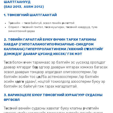
ШАЛТГААНУУД
(EAU 2013, ASRM 2012)
1. ТӨМСӨГНИЙ ШАЛТГААНТАЙ
Төрөлхийн – төмсөг байхгүй, эсвэл генийн өөрчлөлттэй
Олдмол - төмсөгний гэмтэл, төмсөг мушгирах, төмсөгний хавдрууд, туяа
эмчилгээний дараа
2. ТӨВИЙН ГАРАЛТАЙ БУЮУ ӨНЧИН ТАРХИ ТАРХИНЫ
ХАВДАР (ГИПОТАЛАМОГИПОФИЗАРНЫЕ-СИНДРОМ
КАЛЛМАНА) ГИПЕРПРОЛАКТИНЕМИ /ХӨХНИЙ СҮҮ ҮҮСЭЛТИЙГ
ДЭМЖДЭГ ДААВАР ЦУСАНД ИХСЭХ/ ГЭХ МЭТ
Төмсөг болон өнчин тархинаас эр бэлгийн эс үүсэхэд оролцдог
даавар ялгардаг бөгөөд эдгээр дааврын ялгарах хэмжээ багасах
эсвэл дааврын тэнцвэр алдагдвал олигозоосперми /эр
бэлгийн эсийн тоо цөөн//ба астенозоосперми /эр бэлгийн
эсийн хөдөлгөөн удаан/, ноцтой тохиолдолд азоосперми буюу эр
бэлгийн эс байхгүй гэж гарах магадлалтай.
3. ВАРИКОЦЕЛЕ БУЮУ ТӨМСӨГНИЙ ХУРААГУУР СУДАСНЫ
ӨРГӨСӨЛ
Төмсөгний венийн судасны хавхлаг буюу клапны өөрчлөлтийн