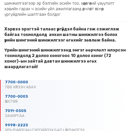
шинжилгээгээр эр бэлгийн эсийн тоо, хөдөлгөөний үзүүлэлт
хэвийн гарах ч эсийн үйл ажиллагаанд өөрчлөлт өгснөөр
үргүйдлийн шалтгаан болдог.
Хэрвээ эрэгтэй талаас үргүйдэл байна гэж сэжиглэж
байгаа тохиолдолд анхан шатны шинжилгээ болох
үрийн шингэний шинжилгээг өгөхийг зөвлөж байна.
Үрийн шингэний шинжилгээнд эмгэг өөрчлөлт илэрсэн
тохиолдолд 2 долоо хоногоос 10 долоо хоног (72
хоног)-ын зайтай давтан шинжилгээ өгөх
шаардлагатай!
7700-0000
ТӨВ ХҮЛЭЭН АВАХ
7700-0003
ҮШСТӨВ
7011-0305
ЗАХИРГАА
9998-2223
УРЬДЧИЛСАН СЭРГИЙЛЭХ БАГЦ ҮЙЛЧИЛГЭЭ