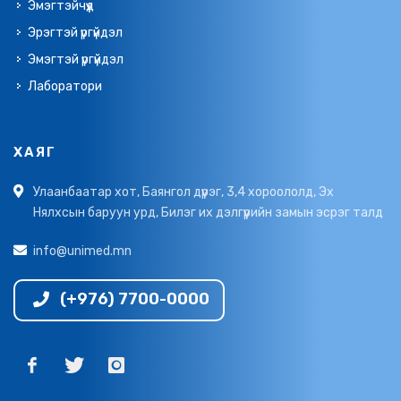
Эмэгтэйчүүд
Эрэгтэй үргүйдэл
Эмэгтэй үргүйдэл
Лаборатори
ХАЯГ
Улаанбаатар хот, Баянгол дүүрэг, 3,4 хороололд, Эх
Нялхсын баруун урд, Билэг их дэлгүүрийн замын эсрэг талд
info@unimed.mn
(+976) 7700-0000