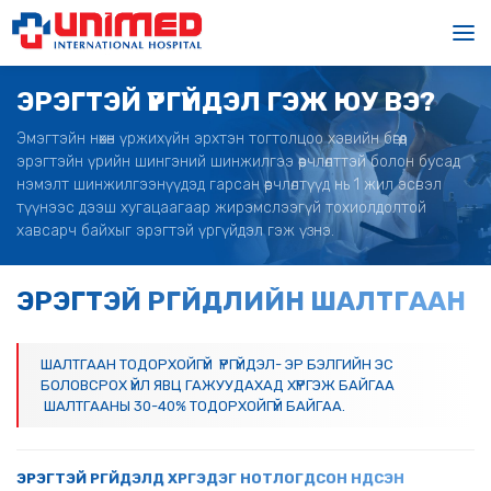
ЭРЭГТЭЙ ҮРГҮЙДЭЛ ГЭЖ ЮУ ВЭ?
Эмэгтэйн нөхөн үржихүйн эрхтэн тогтолцоо хэвийн бөгөөд
эрэгтэйн үрийн шингэний шинжилгээ өөрчлөлттэй болон бусад
нэмэлт шинжилгээнүүдэд гарсан өөрчлөлтүүд нь 1 жил эсвэл
түүнээс дээш хугацаагаар жирэмслээгүй тохиолдолтой
хавсарч байхыг эрэгтэй үргүйдэл гэж үзнэ.
ЭРЭГТЭЙ ҮРГҮЙДЛИЙН ШАЛТГААН
ШАЛТГААН ТОДОРХОЙГҮЙ ҮРГҮЙДЭЛ- ЭР БЭЛГИЙН ЭС
БОЛОВСРОХ ҮЙЛ ЯВЦ ГАЖУУДАХАД ХҮРГЭЖ БАЙГАА
ШАЛТГААНЫ 30-40% ТОДОРХОЙГҮЙ БАЙГАА.
ЭРЭГТЭЙ ҮРГҮЙДЭЛД ХҮРГЭДЭГ НОТЛОГДСОН ҮНДСЭН