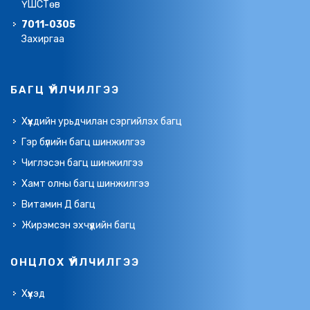
ҮШСТөв
7011-0305
Захиргаа
БАГЦ ҮЙЛЧИЛГЭЭ
Хүүхдийн урьдчилан сэргийлэх багц
Гэр бүлийн багц шинжилгээ
Чиглэсэн багц шинжилгээ
Хамт олны багц шинжилгээ
Витамин Д багц
Жирэмсэн эхчүүдийн багц
ОНЦЛОХ ҮЙЛЧИЛГЭЭ
Хүүхэд