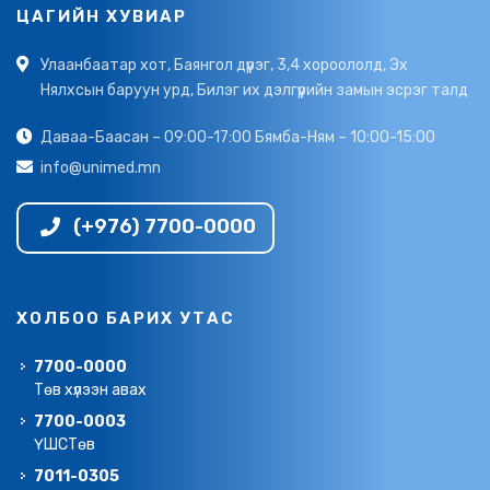
ЦАГИЙН ХУВИАР
Улаанбаатар хот, Баянгол дүүрэг, 3,4 хороололд, Эх
Нялхсын баруун урд, Билэг их дэлгүүрийн замын эсрэг талд
Даваа-Баасан – 09:00-17:00 Бямба-Ням – 10:00-15:00
info@unimed.mn
(+976) 7700-0000
ХОЛБОО БАРИХ УТАС
7700-0000
Төв хүлээн авах
7700-0003
ҮШСТөв
7011-0305