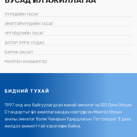
БУСАД ҮЙЛ АЖИЛЛАГАА
ХҮҮХДИЙН ТАСАГ
ЭМЭГТЭЙЧҮҮДИЙН ТАСАГ
ҮРГҮЙДЛИЙН ТАСАГ
ДОТОР ЗҮРХ, СУДАС
БАРИА ЗАСАЛ
РЕНТГЕН ОНОШИЛГОО
БИДНИЙ ТУХАЙ
1997 онд анх байгуулагдсан манай эмнэлэг нь ISO Олон Улсын
Стандартыг үйл ажиллагаандаа нэвтрүүлсэн Монгол Улсын
анхны эмнэлэг болж Чанарын Удирдлагын Тогтолцоог 3 дахь
жилдээ амжилттай хэрэгжүүлж байна.