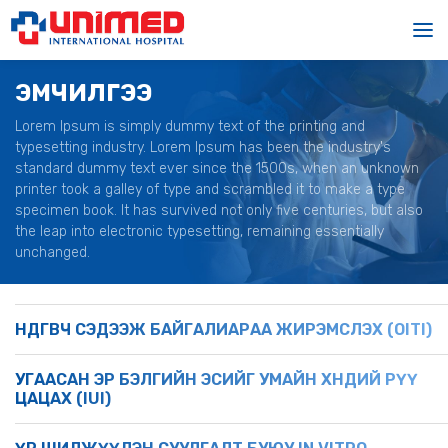
ЭМЧИЛГЭЭ
Lorem Ipsum is simply dummy text of the printing and
typesetting industry. Lorem Ipsum has been the industry's
standard dummy text ever since the 1500s, when an unknown
printer took a galley of type and scrambled it to make a type
specimen book. It has survived not only five centuries, but also
the leap into electronic typesetting, remaining essentially
unchanged.
ӨНДГӨВЧ СЭДЭЭЖ БАЙГАЛИАРАА ЖИРЭМСЛЭХ (OITI)
УГААСАН ЭР БЭЛГИЙН ЭСИЙГ УМАЙН ХӨНДИЙ РҮҮ
ЦАЦАХ (IUI)