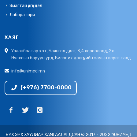
Эмэгтэй үргүйдэл
Лаборатори
ХАЯГ
Улаанбаатар хот, Баянгол дүүрэг, 3,4 хороололд, Эх
Нялхсын баруун урд, Билэг их дэлгүүрийн замын эсрэг талд
info@unimed.mn
(+976) 7700-0000
БҮХ ЭРХ ХУУЛИАР ХАМГААЛАГДСАН © 2017 - 2022 "ЮНИМЕД