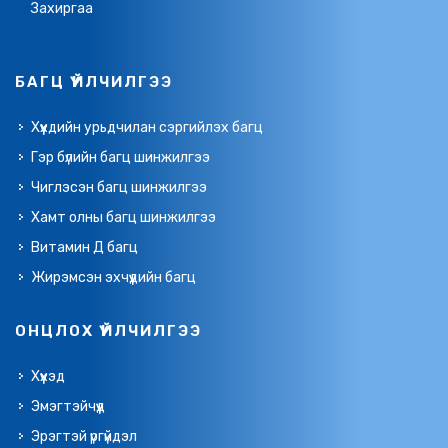
Захиргаа
БАГЦ ҮЙЛЧИЛГЭЭ
Хүүхдийн урьдчилан сэргийлэх багц
Гэр бүлийн багц шинжилгээ
Чиглэсэн багц шинжилгээ
Хамт олны багц шинжилгээ
Витамин Д багц
Жирэмсэн эхчүүдийн багц
ОНЦЛОХ ҮЙЛЧИЛГЭЭ
Хүүхэд
Эмэгтэйчүүд
Эрэгтэй үргүйдэл