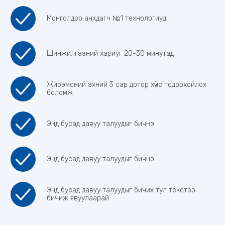
Монголдоо анхдагч №1 технологиуд
Шинжилгээний хариуг 20-30 минутад
Жирэмсний эхний 3 сар дотор хүйс тодорхойлох
боломж
Энд бусад давуу талуудыг бичнэ
Энд бусад давуу талуудыг бичнэ
Энд бусад давуу талуудыг бичих тул текстээ
бичиж явуулаарай