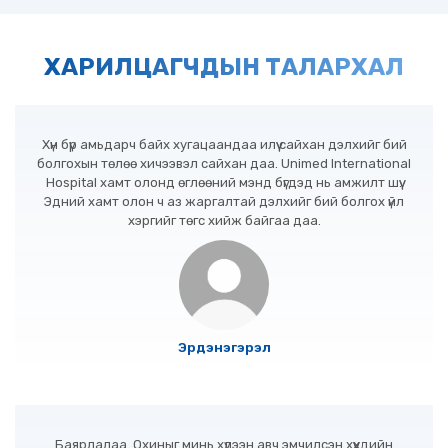
ХАРИЛЦАГЧДЫН ТАЛАРХАЛ
Хүн бүр амьдарч байх хугацаандаа илүү сайхан дэлхийг бий
болгохын төлөө хичээвэл сайхан даа. Unimed International
Hospital хамт олонд өглөөний мэнд бүгдэд нь амжилт шүү.
Эдний хамт олон ч аз жаргалтай дэлхийг бий болгох үйл
хэргийг төгс хийж байгаа даа.
Эрдэнэгэрэл
Баярлалаа. Охиныг минь хүлээн авч эмчилсэн хүүхдийн