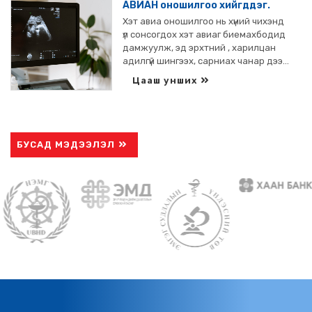
АВИАН оношилгоо хийгддэг.
Хэт авиа оношилгоо нь хүний чихэнд
үл сонсогдох хэт авиаг биемахбодид
дамжуулж, эд эрхтний , харилцан
адилгүй шингээх, сарниах чанар дээр
үндэслэсэн шинжилгээний арга юм.
Цааш унших
БУСАД МЭДЭЭЛЭЛ