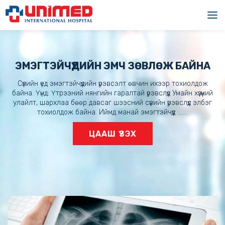
ЭМЭГТЭЙЧҮҮДИЙН ЭМЧ ЗӨВЛӨЖ БАЙНА
Сүүлийн үед эмэгтэйчүүдийн үрэвсэлт өвчин ихээр тохиолдож
байна. Үүнд: Үтрээний нянгийн гаралтай үрэвслүүд Умайн хүзүүний
улайлт, шархлаа бөөр давсаг шээсний сүвийн үрэвслүүд элбэг
тохиолдож байна. Иймд манай эмэгтэйчүүд .......
ЦААШ ҮЗЭХ