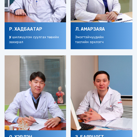
Р. ХАДБААТАР
Л. АМАРЗАЯА
Үр шилжүүлэн суулгах төвийн
Эмэгтэйчүүдийн
захирал
тасгийн эрхлэгч