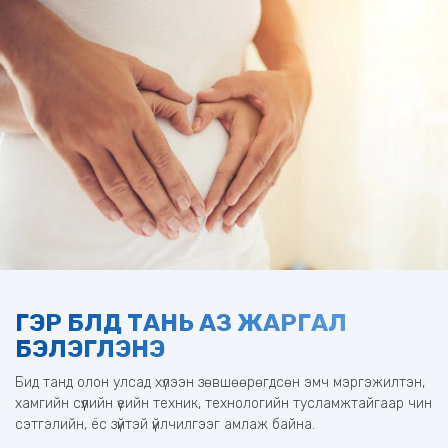
ГЭР БҮЛД ТАНЬ АЗ ЖАРГАЛ
БЭЛЭГЛЭНЭ
Бид танд олон улсад хүлээн зөвшөөрөгдсөн эмч мэргэжилтэн,
хамгийн сүүлийн үеийн техник, технологийн тусламжтайгаар чин
сэтгэлийн, ёс зүйтэй үйлчилгээг амлаж байна.