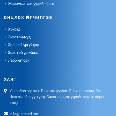
Жирэмсэн эхчүүдийн багц
ОНЦЛОХ ҮЙЛЧИЛГЭЭ
Хүүхэд
Эмэгтэйчүүд
Эрэгтэй үргүйдэл
Эмэгтэй үргүйдэл
Лаборатори
ХАЯГ
Улаанбаатар хот, Баянгол дүүрэг, 3,4 хороололд, Эх
Нялхсын баруун урд, Билэг их дэлгүүрийн замын эсрэг
талд
info@unimed.mn