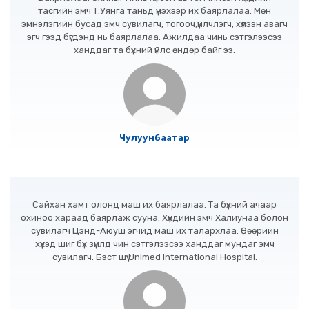
тасгийн эмч Т.Уянга таньд үнэхээр их баярлалаа. Мөн
эмнэлэгийн бусад эмч сувилагч, тогооч,үйлчлэгч, хүлээн авагч
эгч гээд бүгдэнд нь баярлалаа. Ажилдаа чинь сэтгэлээсээ
ханддаг та бүхний үйлс өндөр байг ээ.
Чулуунбаатар
Сайхан хамт олонд маш их баярлалаа. Та бүхний ачаар
охиноо хараад баярлаж сууна. Хүүхдийн эмч Халиунаа болон
сувилагч Цэнд-Аюуш эгчид маш их талархлаа. Өөөрийн
хүүхэд шиг бүх зүйлд чин сэтгэлээсээ ханддаг мундаг эмч
сувилагч. Бэст шүү Unimed International Hospital.