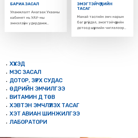
БАРИА ЗАСАЛ
ЭМЭГТЭЙЧҮҮДИЙН
ТАСАГ
Уламжлалт Анагаах Ухааны
Манай тасгийн эмч нарын
кабинет нь УАУ-ны
баг үргүйдэл, эмэгтэйчүүдийн
эмнэлзүйн удирдамж
дотоод шүүрлийн чиглэлээр
стандартын дагуу
нарийн мэргэшсэн бөгөөд
амбулаторийн болон
нотолгоонд суурилсан
хэвтэн эмчлүүлж буй
тусламж үйлчилгээг олон
үйлчлүүлэгчдэд УАУ-ны
улсын жишигт нийцүүлэн
тусламж, үйлчилгээг үзүүлж
түргэн шуурхай үзүүлж байна.
байна.
ХҮҮХЭД
МЭС ЗАСАЛ
ДОТОР, ЗҮРХ СУДАС
ӨДРИЙН ЭМЧИЛГЭЭ
ВИТАМИН Д ТӨВ
ХЭВТЭН ЭМЧЛҮҮЛЭХ ТАСАГ
ХЭТ АВИАН ШИНЖИЛГЭЭ
ЛАБОРАТОРИ