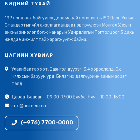
БИДНИЙ ТУХАЙ
1997 онд анх байгуулагдсан манай эмнэлэг нь ISO Олон Улсын
Стандартыг үйл ажиллагаандаа нэвтрүүлсэн Монгол Улсын
анхны эмнэлэг болж Чанарын Удирдлагын Тогтолцоог 3 дахь
жилдээ амжилттай хэрэгжүүлж байна.
ЦАГИЙН ХУВИАР
Улаанбаатар хот, Баянгол дүүрэг, 3,4 хороололд, Эх
Нялхсын баруун урд, Билэг их дэлгүүрийн замын эсрэг
талд
Даваа-Баасан – 09:00-17:00 Бямба-Ням – 10:00-15:00
info@unimed.mn
(+976) 7700-0000