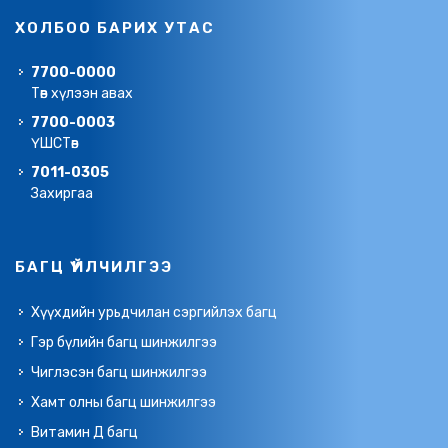
ХОЛБОО БАРИХ УТАС
7700-0000
Төв хүлээн авах
7700-0003
ҮШСТөв
7011-0305
Захиргаа
БАГЦ ҮЙЛЧИЛГЭЭ
Хүүхдийн урьдчилан сэргийлэх багц
Гэр бүлийн багц шинжилгээ
Чиглэсэн багц шинжилгээ
Хамт олны багц шинжилгээ
Витамин Д багц