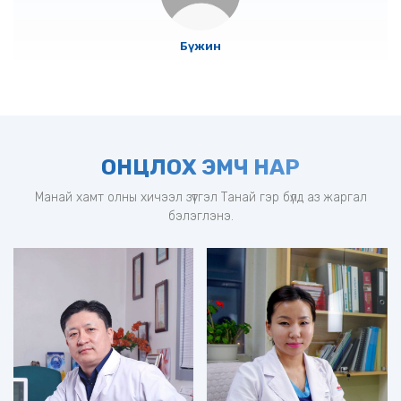
Бүжин
ОНЦЛОХ ЭМЧ НАР
Манай хамт олны хичээл зүтгэл Танай гэр бүлд аз жаргал
бэлэглэнэ.