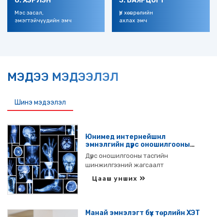
О. ХЭРЛЭН
З. БАЯРЦОГТ
Мэс засал,
Үр хөврөлийн
эмэгтэйчүүдийн эмч
ахлах эмч
МЭДЭЭ МЭДЭЭЛЭЛ
Шинэ мэдээлэл
Зөвлөгөө
Юнимед интернейшнл
эмнэлгийн дүрс оношилгооны
тасгийн шинжилгээний
Дүрс оношилгооны тасгийн
жагсаалт
шинжилгээний жагсаалт
Цааш унших
Манай эмнэлэгт бүх төрлийн ХЭТ