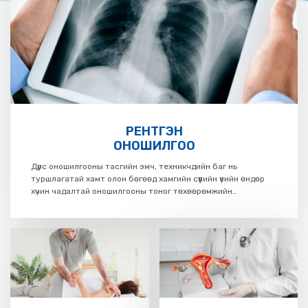
РЕНТГЭН
ОНОШИЛГОО
Дүрс оношилгооны тасгийн эмч, техникчдийн баг нь
туршлагатай хамт олон бөгөөд хамгийн сүүлийн үеийн өндөр
хүчин чадалтай оношилгооны тоног төхөөрөмжийн
тусламжтайгаар таны аюулгүй байдал, тав тухыг хангасан
орчинд олон улсын стандартад нийцсэн чанартай
оношилгоо, эмчилгээг хийж байна.