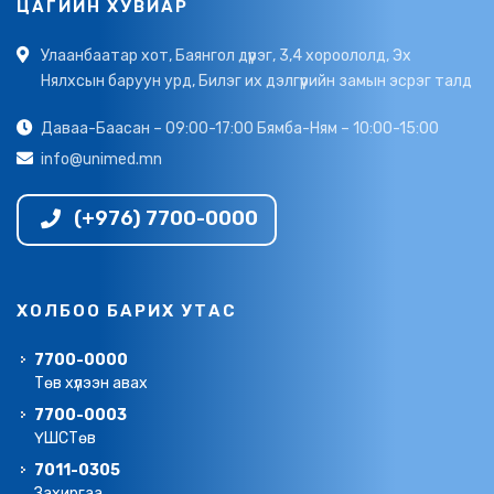
ЦАГИЙН ХУВИАР
Улаанбаатар хот, Баянгол дүүрэг, 3,4 хороололд, Эх
Нялхсын баруун урд, Билэг их дэлгүүрийн замын эсрэг талд
Даваа-Баасан – 09:00-17:00 Бямба-Ням – 10:00-15:00
info@unimed.mn
(+976) 7700-0000
ХОЛБОО БАРИХ УТАС
7700-0000
Төв хүлээн авах
7700-0003
ҮШСТөв
7011-0305
Захиргаа