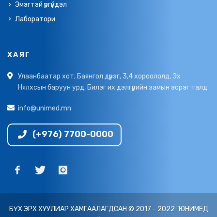
Эмэгтэй үргүйдэл
Лаборатори
ХАЯГ
Улаанбаатар хот, Баянгол дүүрэг, 3,4 хороололд, Эх
Нялхсын баруун урд, Билэг их дэлгүүрийн замын эсрэг талд
info@unimed.mn
(+976) 7700-0000
БҮХ ЭРХ ХУУЛИАР ХАМГААЛАГДСАН © 2017 - 2022 "ЮНИМЕД