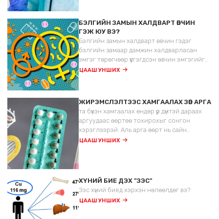
шинжилгээний аргыг полимеразийн
гинжин урвал (ПГУ) буюу англиар
БЭЛГИЙН ЗАМЫН ХАЛДВАРТ ӨВЧИН
Polymerase Chain Reaction (PCR) гэж
ГЭЖ ЮУ ВЭ?
нэрлэдэг
Бэлгийн замын халдварт өвчин гэдэг
бэлгийн замаар дамжин халдварласан
эмгэг төрөгчөөр үүсгэгдсэн өвчин эмгэгийг
хэлнэ.
ЦААШ УНШИХ
ЖИРЭМСЛЭЛТЭЭС ХАМГААЛАХ ЗӨВ АРГА
та бүхэн хамгаалах өндөр үр дүнтэй дараах
аргуудаас өөртөө тохирохыг сонгон
хэрэглээрэй. Аль арга өөрт нь сайн
тохирох тал дээр эргэлзэж байвал
ЦААШ УНШИХ
эмэгтэйчүүдийн эмчдээ хандан зөвлөгөө
аваарай.
ХҮНИЙ БИЕ ДЭХ "ЗЭС"
Зэс хүний биед хэрхэн нөлөөлдөг вэ?
ЦААШ УНШИХ