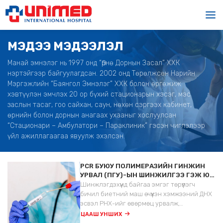
МЭДЭЭ МЭДЭЭЛЭЛ
Манай эмнэлэг нь 1997 онд “Өрнө Дорнын Засал” ХХК
нэртэйгээр байгуулагдсан. 2002 онд Төрөлжсөн Нарийн
Мэргэжлийн “Баянгол Эмнэлэг” ХХК болон өргөжиж
хэвтүүлэн эмчлэх 20 ор бүхий стационарын хэсэг, мэс
заслын тасаг, гоо сайхан, саун, нөхөн сэргээх кабинет,
өрнийн болон дорнын анагаах ухааныг хослуулсан
“Стационари – Амбулатори – Параклиник” гэсэн чиглэлээр
үйл ажиллагаагаа явуулж эхэлсэн.
PCR БУЮУ ПОЛИМЕРАЗИЙН ГИНЖИН
УРВАЛ (ПГУ)-ЫН ШИНЖИЛГЭЭ ГЭЖ ЮУ
ВЭ?
Шинжлэгдэхүүнд байгаа эмгэг төрүүлэгч
бичил биетний маш өчүүхэн хэмжээний ДНХ
эсвэл РНХ-ийг өвөрмөц урвалж,
ферментийн тусламжтайгаар олшруулан
ЦААШ УНШИХ
илрүүлдэг молекул биологийн өндөр мэдрэг