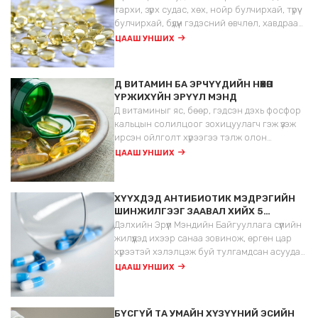
тархи, зүрх судас, хөх, нойр булчирхай, түрүү
булчирхай, бүдүүн гэдэсний өвчлөл, хавдраас
сэргийлэх ба эдгээр эрхтний хэвийн үйл
ЦААШ УНШИХ
ажиллагааг зохицуулагч гүүр нь болж
байдгийг илрүүлэн витамин Д-г олон талын
авьяастай гормон хэмээн тодорхойлох
Д ВИТАМИН БА ЭРЧҮҮДИЙН НӨХӨН
болсон.
ҮРЖИХҮЙН ЭРҮҮЛ МЭНД
Д витаминыг яс, бөөр, гэдсэн дэхь фосфор
кальцын солилцоог зохицуулагч гэж үзэж
ирсэн ойлголт хүрээгээ тэлж олон
төрлийн өвчнүүд тэр дотроо
ЦААШ УНШИХ
уроандрологийн өвчнүүд бүр үргүйдэлд хүртэл
эмчилгээний чухал нөлөөтэй нь тодорхой
болсон. Д витаминыг ихэвчлэн хүүхдэд
ХҮҮХДЭД АНТИБИОТИК МЭДРЭГИЙН
хэрэглэдэг гэсэн ойлголт хүмүүст байдаг
ШИНЖИЛГЭЭГ ЗААВАЛ ХИЙХ 5
одоо бол эрэгтэйчүүдийн витамин гэж хэлж
ШАЛТГААН
Дэлхийн Эрүүл Мэндийн Байгууллага сүүлийн
болмоор байна.
жилүүдэд ихээр санаа зовинож, өргөн цар
хүрээтэй хэлэлцэж буй тулгамдсан асуудал
бол АНТИБИОТИК ТЭСВЭРЖИЛТ…
ЦААШ УНШИХ
Антибиотик тэсвэржилт гэдгийг маш
энгийнээр тайлбарлая!
БҮСГҮЙ ТА УМАЙН ХҮЗҮҮНИЙ ЭСИЙН