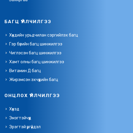
БАГЦ ҮЙЛЧИЛГЭЭ
Хүүхдийн урьдчилан сэргийлэх багц
Гэр бүлийн багц шинжилгээ
Чиглэсэн багц шинжилгээ
Хамт олны багц шинжилгээ
Витамин Д багц
Жирэмсэн эхчүүдийн багц
ОНЦЛОХ ҮЙЛЧИЛГЭЭ
Хүүхэд
Эмэгтэйчүүд
Эрэгтэй үргүйдэл